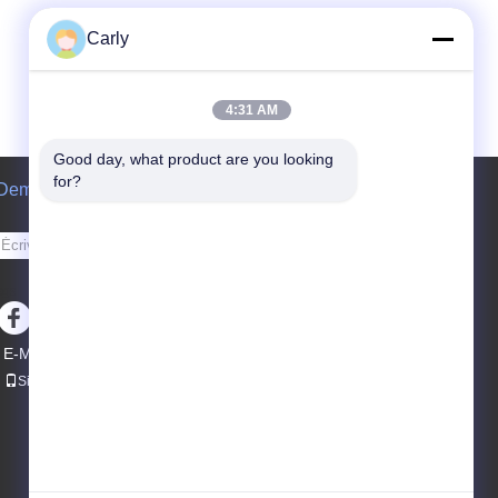
Carly
4:31 AM
Good day, what product are you looking 
for?
Demande de soumission
Envoyez
sgs
E-Mail
Sitemap
|
Site mobile