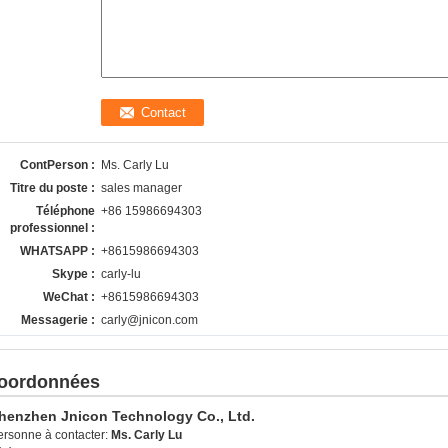
ContPerson :
Ms. Carly Lu
Titre du poste :
sales manager
Téléphone
+86 15986694303
professionnel :
WHATSAPP :
+8615986694303
Skype :
carly-lu
WeChat :
+8615986694303
Messagerie :
carly@jnicon.com
oordonnées
henzhen Jnicon Technology Co., Ltd.
ersonne à contacter:
Ms. Carly Lu