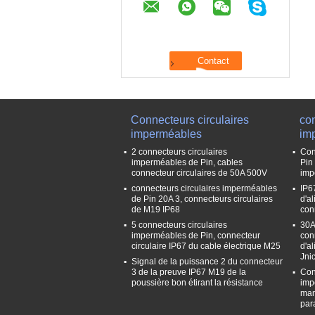
Connecteurs circulaires
con
imperméables
im
2 connecteurs circulaires
Con
imperméables de Pin, cables
Pin
connecteur circulaires de 50A 500V
imp
connecteurs circulaires imperméables
IP6
de Pin 20A 3, connecteurs circulaires
d'a
de M19 IP68
con
5 connecteurs circulaires
30A
imperméables de Pin, connecteur
con
circulaire IP67 du cable électrique M25
d'a
Jni
Signal de la puissance 2 du connecteur
3 de la preuve IP67 M19 de la
Con
poussière bon étirant la résistance
imp
man
par