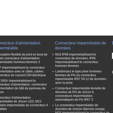
necteur d'alimentation
Connecteur imperméable de
perméable
données
ception flexible de joint en bout de
M16 IP68 imperméabilisent le
 du connecteur d'alimentation
connecteur de données, IP68
erméable hommes-femmes 3
imperméabilisent le connecteur
hommes-femmes
7 imperméabilisent le connecteur
limentation avec le câble, cables
Lambrissez le type prise hommes-
necteur du courant 20A électrique
femmes de Pin du connecteur
imperméable IP67 5A 12 de données
 500V imperméabilisent le
avec la prise
necteur d'alimentation, connecteur
limentation de bâti de panneau de
Connecteur imperméable femelle de
con
données de Pin de Jnicon 9,
connecteurs imperméables
necteur d'alimentation
automatiques de Pin IP67 3
erméable de Jnicon LED, M15
ière imperméable du connecteur 4
Le connecteur imperméable de
allèle
données de cloison étanche orange,
M25 imperméabilisent le connecteur de