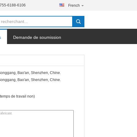
-755-6188-6106
French
s
Demande de soumission
Blog
 Songgang, Bao'an, Shenzhen, Chine.
 Songgang, Bao'an, Shenzhen, Chine.
emps de travail non)