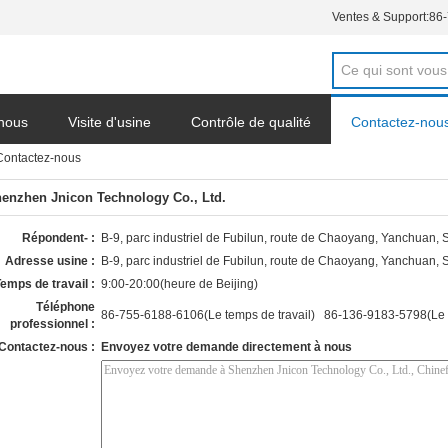
Ventes & Support:
86
 nous
Visite d'usine
Contrôle de qualité
Contactez-nou
Contactez-nous
enzhen Jnicon Technology Co., Ltd.
Répondent- :
B-9, parc industriel de Fubilun, route de Chaoyang, Yanchuan,
Adresse usine :
B-9, parc industriel de Fubilun, route de Chaoyang, Yanchuan,
emps de travail :
9:00-20:00(heure de Beijing)
Téléphone
86-755-6188-6106(Le temps de travail) 86-136-9183-5798(Le t
professionnel :
Contactez-nous :
Envoyez votre demande directement à nous