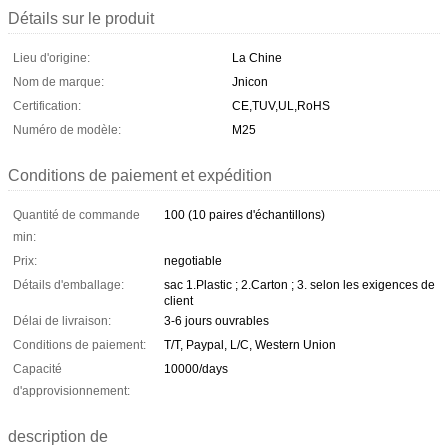
Détails sur le produit
Lieu d'origine:
La Chine
Nom de marque:
Jnicon
Certification:
CE,TUV,UL,RoHS
Numéro de modèle:
M25
Conditions de paiement et expédition
Quantité de commande
100 (10 paires d'échantillons)
min:
Prix:
negotiable
Détails d'emballage:
sac 1.Plastic ; 2.Carton ; 3. selon les exigences de
client
Délai de livraison:
3-6 jours ouvrables
Conditions de paiement:
T/T, Paypal, L/C, Western Union
Capacité
10000/days
d'approvisionnement:
description de