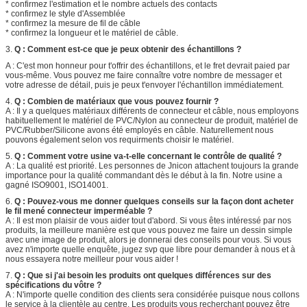
* confirmez l'estimation et le nombre actuels des contacts
* confirmez le style d'Assemblée
* confirmez la mesure de fil de câble
* confirmez la longueur et le matériel de câble.
3.
Q : Comment est-ce que je peux obtenir des échantillons ?
A : C'est mon honneur pour t'offrir des échantillons, et le fret devrait paied par
vous-même. Vous pouvez me faire connaître votre nombre de messager et
votre adresse de détail, puis je peux t'envoyer l'échantillon immédiatement.
4.
Q : Combien de matériaux que vous pouvez fournir ?
A : Il y a quelques matériaux différents de connecteur et câble, nous employons
habituellement le matériel de PVC/Nylon au connecteur de produit, matériel de
PVC/Rubber/Silicone avons été employés en câble. Naturellement nous
pouvons également selon vos requirments choisir le matériel.
5.
Q : Comment votre usine va-t-elle concernant le contrôle de qualité ?
A : La qualité est priorité. Les personnes de Jnicon attachent toujours la grande
importance pour la qualité commandant dès le début à la fin. Notre usine a
gagné ISO9001, ISO14001.
6.
Q : Pouvez-vous me donner quelques conseils sur la façon dont acheter
le fil mené connecteur imperméable ?
A : Il est mon plaisir de vous aider tout d'abord. Si vous êtes intéressé par nos
produits, la meilleure manière est que vous pouvez me faire un dessin simple
avec une image de produit, alors je donnerai des conseils pour vous. Si vous
avez n'importe quelle enquête, jugez svp que libre pour demander à nous et à
nous essayera notre meilleur pour vous aider !
7.
Q : Que si j'ai besoin les produits ont quelques différences sur des
spécifications du vôtre ?
A : N'importe quelle condition des clients sera considérée puisque nous collons
le service à la clientèle au centre. Les produits vous recherchant pouvez être