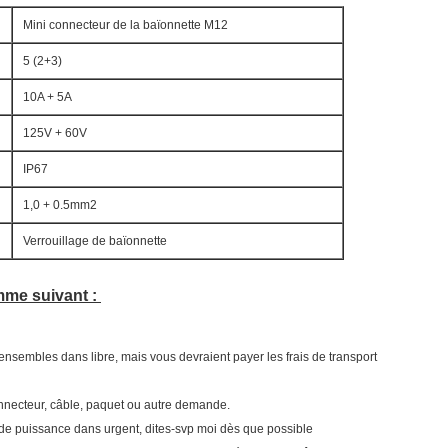
Mini connecteur de la baïonnette M12
5 (2+3)
10A + 5A
125V + 60V
IP67
1,0 + 0.5mm2
Verrouillage de baïonnette
mme suivant :
ensembles dans libre, mais vous devraient payer les frais de transport
connecteur, câble, paquet ou autre demande.
de puissance dans urgent, dites-svp moi dès que possible