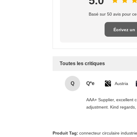
5.0
Basé sur 50 avis pour ce
Écrivez un
examen
Toutes les critiques
Q
Q*e
Austria
AAA+ Supplier, excellent c
adjustment. Kind regards,
Produit Tag:
connecteur circulaire industrie