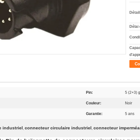
Détai
Délai 
Condi
Capac
d'app
Co
Pin:
5 (2+3) 
Couleur:
Noir
Garantie:
5 ans
 industriel
connecteur circulaire industriel
connecteur imperméab
,
,