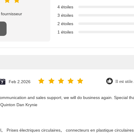
4 étoiles
 fournisseur
3 étoiles
2 étoiles
1 étoiles
Feb 2.2026
Il est utile
ommunication and sales support, we will do business again. Special than
 Quinton Dan Krynie
,
,
l
Prises électriques circulaires
connecteurs en plastique circulaires