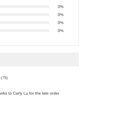
0%
0%
0%
0%
. (79)
ks to Carly Lu for the late order