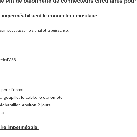
e Pin de baïonnette de connecteurs circulaires pour 
2 imperméabilisent le connecteur circulaire
pin peut passer le signal et la puissance.
ierie/PA66
 pour l'essai.
oupille, le câble, le carton etc.
 échantillon environ 2 jours
tc.
aire imperméable