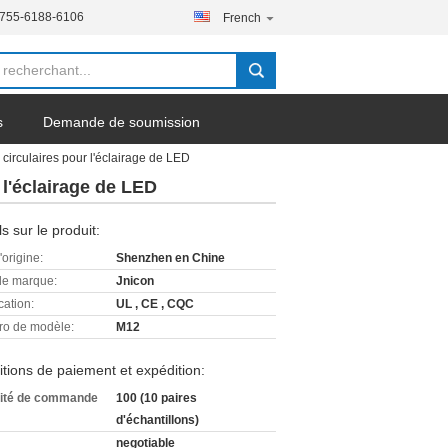
-755-6188-6106
French
s
Demande de soumission
circulaires pour l'éclairage de LED
l'éclairage de LED
ls sur le produit:
'origine:
Shenzhen en Chine
e marque:
Jnicon
cation:
UL , CE , CQC
o de modèle:
M12
tions de paiement et expédition:
ité de commande
100 (10 paires
d'échantillons)
negotiable