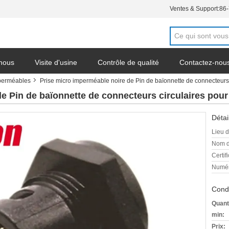
Ventes & Support:
86
 nous
Visite d'usine
Contrôle de qualité
Contactez-nou
mperméables
Prise micro imperméable noire de Pin de baïonnette de connecteurs 
e Pin de baïonnette de connecteurs circulaires pour 
Détai
Lieu d
Nom d
Certifi
Numér
Condi
Quant
min:
Prix: