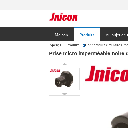
Maison
Produits
Au sujet de
Aperçu
Produits
Connecteurs circulaires i
Blog
Prise micro imperméable noire d