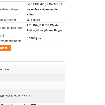
sac 1.Plastic ; 2.Carton ; 3.
ls d'emballage:
selon les exigences de
client
de livraison:
3 | 5 jours
L/C, D/A, D/P, T/T, Western
tions de paiement:
Union, MoneyGram, Paypal
ité
10000/jour
rovisionnement:
ntact
goupille
le du circualr 5pin