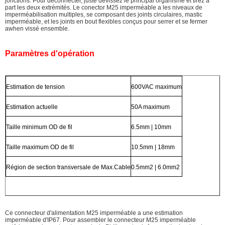
jonctions. Pour déconnecter, juste dévissez le principal organisme et tirez à
part les deux extrémités. Le conector M25 imperméable a les niveaux de
imperméabilisation multiples, se composant des joints circulaires, mastic
imperméable, et les joints en bout flexibles conçus pour serrer et se fermer
awhen vissé ensemble.
Paramètres d'opération
Estimation de tension
600VAC maximum
Estimation actuelle
50A maximum
Taille minimum OD de fil
6.5mm | 10mm
Taille maximum OD de fil
10.5mm | 18mm
Région de section transversale de Max.Cable
0.5mm2 | 6.0mm2
Ce connecteur d'alimentation M25 imperméable a une estimation
imperméable d'IP67. Pour assembler le connecteur M25 imperméable