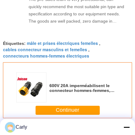
quickly recommend the most suitable pin type and
specification according to our equipment needs.
The goods are well packed, zero damage in
transoceanic transportation, stable long-term use
effect.
mâle et prises électriques femelles
Étiquettes:
,
cables connecteur masculins et femelles
,
connecteurs hommes-femmes électriques
600V 20A imperméabilisent le
connecteur hommes-femmes,
connecteurs d'alimentation
industriels
Continuer
Connecteur hommes-femmes imperméable
Plus
Carly