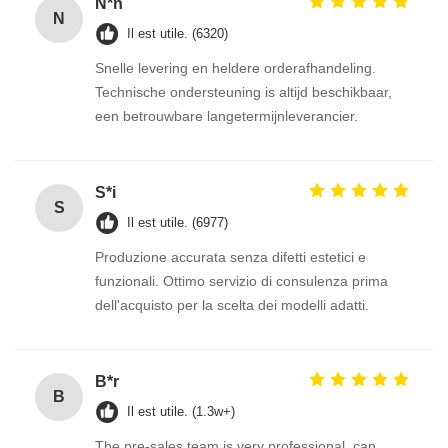
N*n
N
Il est utile. (6320)
Snelle levering en heldere orderafhandeling.
Technische ondersteuning is altijd beschikbaar,
een betrouwbare langetermijnleverancier.
S*i
S
Il est utile. (6977)
Produzione accurata senza difetti estetici e
funzionali. Ottimo servizio di consulenza prima
dell'acquisto per la scelta dei modelli adatti.
B*r
B
Il est utile. (1.3w+)
The pre-sales team is very professional, can