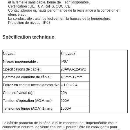
et la femelle sans câble, forme de T sont disponible.
Certification : UL, TUV, RoHS, CQC, CE
Contact plaqué or, hauts performance de la résistance à la corrosion et
élém. élect.
La conductivité traitent effectivement la hausse de la température.
Protection de niveau : IP68
Spécification technique
Noyau :
3 noyaux
Niveau imperméable :
IP67
Spécifications de câble :
20AWG-12AWG
Gamme de diamètre de câble :
4.5mm-12mm
Entrez en contact avec diameter*No.
Φ1.0-Φ2.4
Courant évalué (a) :
20A
Tension d'opération (AC.V.rms) :
500V
Tension de tenue (AC.V) 1min :
1500V
Le bâti de panneau de la série M19 le connecteur qu'imperméable est un
connecteur industral de vente chaude, il pourrait être un choix gentil pour