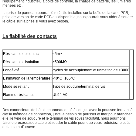
l'équipement industriel, la boîte de contrôle, la charge de batterie, les lumières
menées etc.
La prise de panneau pourrait être facile installée sur la boîte ou la carte PCB,
prise de version de carte PCB est disponible, nous pourrait vous aider à souder
le câble sur la prise si vous avez besoin.
La fiabilité des contacts
Résistance de contact :
<5m>
Résistance d'isolation :
>500MΩ
Longévité :
cycles de accouplement et unmating de ≥3000
Estimation de la température :
-40°C~105°C
Mode se reliant :
Type de soudure/terminal de vis
Flamme-résistance :
UL94-V0
Des connecteurs de bâti de panneau ont été conçus avec la poussée fermant à
clef la méthode de connexion, juste le besoin de pousser et tirer pour brancher
elle, le type de soudure et le terminal de vis soyez facultatif, nous pourrions
faire le processus de câble et souder le câble pour que vous réduisiez le coût
de la main-d'oeuvre.