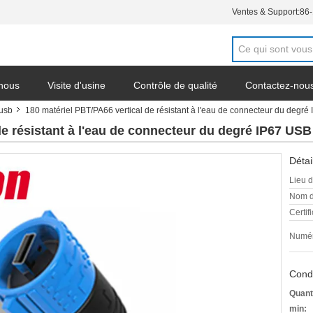
Ventes & Support:
86
 nous
Visite d'usine
Contrôle de qualité
Contactez-nou
usb
180 matériel PBT/PA66 vertical de résistant à l'eau de connecteur du degré
de résistant à l'eau de connecteur du degré IP67 USB
Détai
Lieu d
Nom d
Certifi
Numér
Condi
Quant
min: