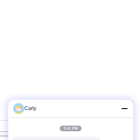
Carly
3:41 PM