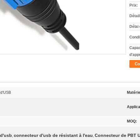
Prix:
Détai
Délai 
Condi
Capac
d'app
Co
 d'USB
Matérie
Applica
MOQ:
 d'usb
connecteur d'usb de résistant à l'eau
Connecteur de PBT 
,
,