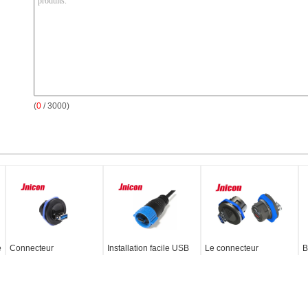
(
0
/ 3000)
e
Connecteur
Installation facile USB
Le connecteur
B
imperméable d'USB de
de connecteur de
imperméable à grande
c
vitesse superbe,
Jnicon d'USB 3,0 de
vitesse d'USB, IP67
s
connecteur d'USB de
panneau micro
antipoussière
t
bâti de panneau avec
imperméable de carte
imperméabilisent USB
a