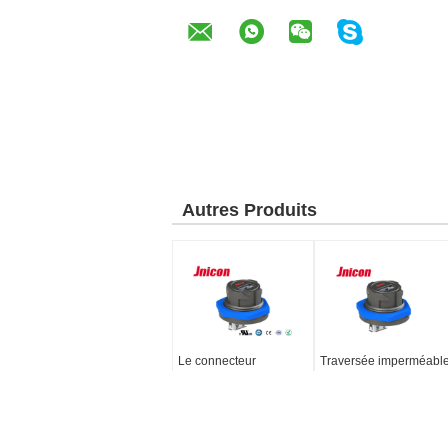
Autres Produits
Le connecteur
Traversée imperméabl
imperméable d'USB 3,0
d'USB de bâti de
AType USB, IP67 a
panneau USB 2,0 IP67
scellé le connecteur
pour le signal
d'USB avec le câble
Nom du produit: