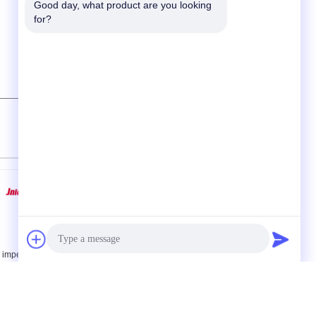
Good day, what product are you looking 
for?
 imperméable de
Prise et prise circulaires
onnecteur d'USB de
micro de connecteur
ignal rapide de
d'USB pour
ransmission USB micro
l'équipement de
vec le câble
transmission de signal