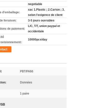
negotiable
sac 1.Plastic ; 2.Carton ; 3.
ls d'emballage:
selon l'exigence de client
de livraison:
3-5 jours ouvrables
L/C, T/T, union paypal et
tions de paiement:
occidentale
ité
10000pcs/day
rovisionnement:
ntact
l:
PBT/PA66
tion:
Données
1 paire
USB