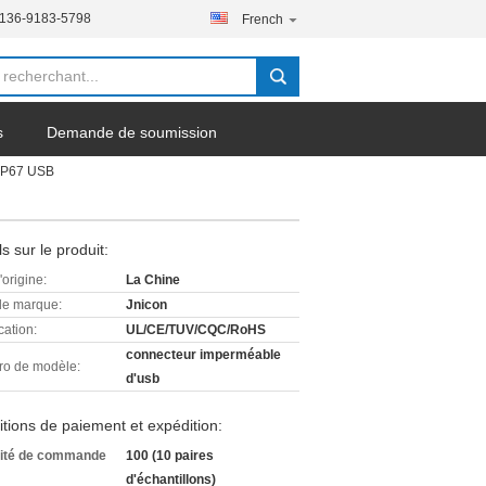
-136-9183-5798
French
s
Demande de soumission
 IP67 USB
ls sur le produit:
'origine:
La Chine
e marque:
Jnicon
cation:
UL/CE/TUV/CQC/RoHS
connecteur imperméable
o de modèle:
d'usb
tions de paiement et expédition:
ité de commande
100 (10 paires
d'échantillons)