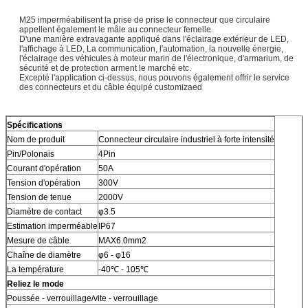
M25 imperméabilisent la prise de prise le connecteur que circulaire
appellent également le mâle au connecteur femelle
D'une manière extravagante appliqué dans l'éclairage extérieur de LED,
l'affichage à LED, La communication, l'automation, la nouvelle énergie,
l'éclairage des véhicules à moteur marin de l'électronique, d'armarium, de
sécurité et de protection arment le marché etc.
Excepté l'application ci-dessus, nous pouvons également offrir le service
des connecteurs et du câble équipé customizaed
Spécifications
Nom de produit
Connecteur circulaire industriel à forte intensité
Pin/Polonais
4Pin
Courant d'opération
50A
Tension d'opération
300V
Tension de tenue
2000V
Diamètre de contact
φ3.5
Estimation imperméable
IP67
Mesure de câble
MAX6.0mm2
Chaîne de diamètre
φ6 - φ16
La température
-40℃ - 105℃
Reliez le mode
Poussée - verrouillage/vite - verrouillage