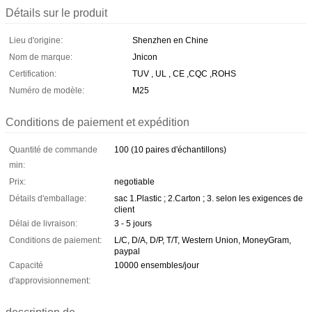
Détails sur le produit
Lieu d'origine:
Shenzhen en Chine
Nom de marque:
Jnicon
Certification:
TUV , UL , CE ,CQC ,ROHS
Numéro de modèle:
M25
Conditions de paiement et expédition
Quantité de commande
100 (10 paires d'échantillons)
min:
Prix:
negotiable
Détails d'emballage:
sac 1.Plastic ; 2.Carton ; 3. selon les exigences de
client
Délai de livraison:
3 - 5 jours
Conditions de paiement:
L/C, D/A, D/P, T/T, Western Union, MoneyGram,
paypal
Capacité
10000 ensembles/jour
d'approvisionnement: