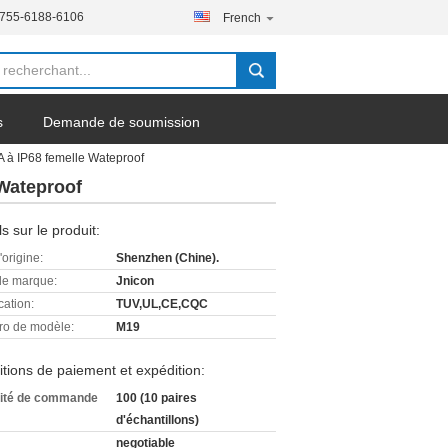
-755-6188-6106
French
s
Demande de soumission
0A à IP68 femelle Wateproof
 Wateproof
ls sur le produit:
'origine:
Shenzhen (Chine).
e marque:
Jnicon
cation:
TUV,UL,CE,CQC
o de modèle:
M19
tions de paiement et expédition:
ité de commande
100 (10 paires
d'échantillons)
negotiable