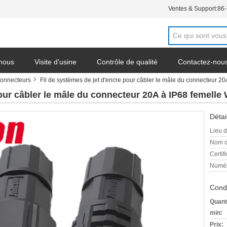
Ventes & Support:
86
 nous
Visite d'usine
Contrôle de qualité
Contactez-nou
connecteurs
Fil de systèmes de jet d'encre pour câbler le mâle du connecteur 2
pour câbler le mâle du connecteur 20A à IP68 femelle
Détai
Lieu d
Nom d
Certifi
Numér
Condi
Quant
min:
Prix: