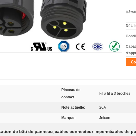
Détai
Délai 
Condi
Capac
d'app
Co
Pinceau de
Fil à fil à 3 broches
contact:
Note actuelle:
20A
Marque:
Jnicon
tation de bâti de panneau
cables connecteur imperméables de p
,