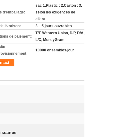
sac 1.Plastic ; 2.Carton ; 3.
ls d'emballage:
selon les exigences de
client
de livraison:
3 ~ 5 jours ouvrables
T/T, Western Union, D/P, D/A,
tions de paiement:
L/C, MoneyGram
ité
10000 ensembles/jour
rovisionnement:
ntact
uissance