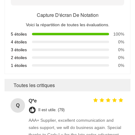
Capture D'écran De Notation
Voici la répartition de toutes les évaluations.
5 étoiles
100%
4 étoiles
0%
3 étoiles
0%
2 étoiles
0%
1 étoiles
0%
Toutes les critiques
Q*e
Q
Il est utile. (79)
AAA+ Supplier, excellent communication and
sales support, we will do business again. Special
thanks to Carly Lu for the late order adjustment.