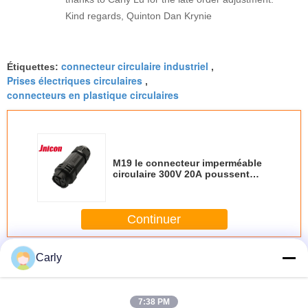
Kind regards, Quinton Dan Krynie
connecteur circulaire industriel
Étiquettes:
,
Prises électriques circulaires
,
connecteurs en plastique circulaires
M19 le connecteur imperméable
circulaire 300V 20A poussent
fermer à clef la preuve de la
poussière
Continuer
Connecteurs circulaires imperméables
Carly
Plus
7:38 PM