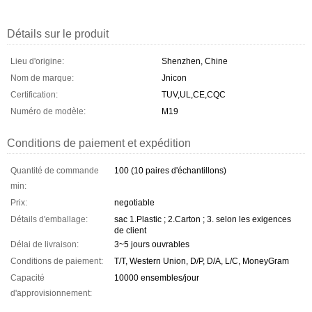
Détails sur le produit
Lieu d'origine:
Shenzhen, Chine
Nom de marque:
Jnicon
Certification:
TUV,UL,CE,CQC
Numéro de modèle:
M19
Conditions de paiement et expédition
Quantité de commande
100 (10 paires d'échantillons)
min:
Prix:
negotiable
Détails d'emballage:
sac 1.Plastic ; 2.Carton ; 3. selon les exigences
de client
Délai de livraison:
3~5 jours ouvrables
Conditions de paiement:
T/T, Western Union, D/P, D/A, L/C, MoneyGram
Capacité
10000 ensembles/jour
d'approvisionnement: