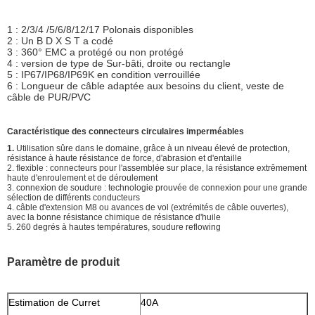
1 : 2/3/4 /5/6/8/12/17 Polonais disponibles
2 : Un B D X S T a codé
3 : 360° EMC a protégé ou non protégé
4 : version de type de Sur-bâti, droite ou rectangle
5 : IP67/IP68/IP69K en condition verrouillée
6 : Longueur de câble adaptée aux besoins du client, veste de
câble de PUR/PVC
Caractéristique des connecteurs circulaires imperméables
1.
Utilisation sûre dans le domaine, grâce à un niveau élevé de protection,
résistance à haute résistance de force, d'abrasion et d'entaille
2. flexible : connecteurs pour l'assemblée sur place, la résistance extrêmement
haute d'enroulement et de déroulement
3. connexion de soudure : technologie prouvée de connexion pour une grande
sélection de différents conducteurs
4. câble d'extension M8 ou avances de vol (extrémités de câble ouvertes),
avec la bonne résistance chimique de résistance d'huile
5. 260 degrés à hautes températures, soudure reflowing
Paramètre de produit
Estimation de Curret
40A