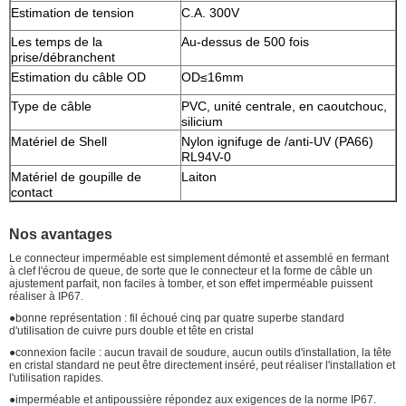
Estimation de tension
C.A. 300V
Les temps de la
Au-dessus de 500 fois
prise/débranchent
Estimation du câble OD
OD≤16mm
Type de câble
PVC, unité centrale, en caoutchouc,
silicium
Matériel de Shell
Nylon ignifuge de /anti-UV (PA66)
RL94V-0
Matériel de goupille de
Laiton
contact
Nos avantages
Le connecteur imperméable est simplement démonté et assemblé en fermant
à clef l'écrou de queue, de sorte que le connecteur et la forme de câble un
ajustement parfait, non faciles à tomber, et son effet imperméable puissent
réaliser à IP67.
●bonne représentation : fil échoué cinq par quatre superbe standard
d'utilisation de cuivre purs double et tête en cristal
●connexion facile : aucun travail de soudure, aucun outils d'installation, la tête
en cristal standard ne peut être directement inséré, peut réaliser l'installation et
l'utilisation rapides.
●imperméable et antipoussière répondez aux exigences de la norme IP67.