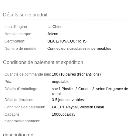
Détails sur le produit
Lieu d'origine:
La Chine
Nom de marque:
Jnicon
Certification:
UL/CE/TUV/CQC/RoHS
Numéro de modèle:
Connecteurs circulaires imperméables
Conditions de paiement et expédition
Quantité de commande min:
100 (10 paires d'échantillons)
Prix:
negotiable
Détails d'emballage:
sac 1.Plastic ; 2.Carton ; 3. selon l'exigence de
client
Délai de livraison:
3-5 jours ouvrables
Conditions de paiement:
L/C, T/T, Paypal, Western Union
Capacité
10000pcs/day
d'approvisionnement:
description de