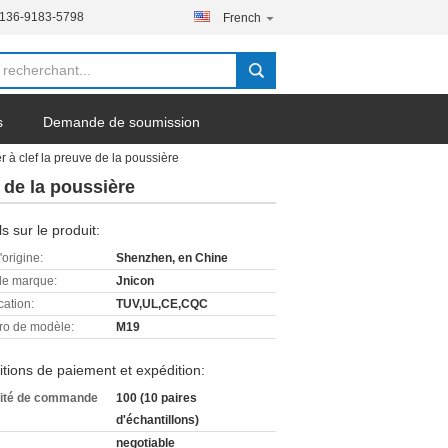
-136-9183-5798
French
s
Demande de soumission
à clef la preuve de la poussière
 de la poussière
ls sur le produit:
'origine:
Shenzhen, en Chine
e marque:
Jnicon
cation:
TUV,UL,CE,CQC
o de modèle:
M19
tions de paiement et expédition:
ité de commande
100 (10 paires
d'échantillons)
negotiable