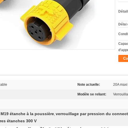
Détai
Délai 
Condi
Capac
d'app
Co
able
Note actuelle:
20A maxi
Modèle se reliant:
Verrouil
M19 étanche à la poussière
verrouillage par pression du connec
,
ires étanches 300 V