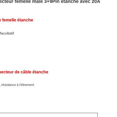
ecteur femelle mâle 3+9Pin étanche avec 20A
e femelle étanche
acultatif.
necteur de câble étanche
 résistance à l'étirement