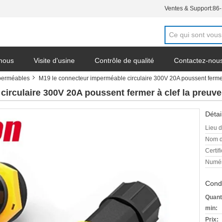
Ventes & Support:
86
 nous
Visite d'usine
Contrôle de qualité
Contactez-nou
mperméables
M19 le connecteur imperméable circulaire 300V 20A poussent fermer 
irculaire 300V 20A poussent fermer à clef la preuve
Détai
Lieu d
Nom d
Certifi
Numér
Condi
Quant
min:
Prix: