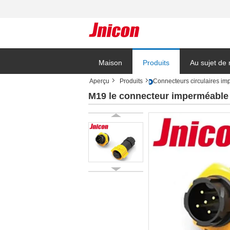
Maison
Produits
Au sujet de
Aperçu
Produits
Connecteurs circulaires i
Blog
M19 le connecteur imperméable c