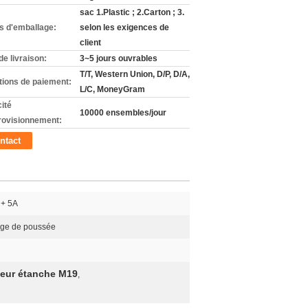
sac 1.Plastic ; 2.Carton ; 3.
ls d'emballage:
selon les exigences de
client
de livraison:
3~5 jours ouvrables
T/T, Western Union, D/P, D/A,
tions de paiement:
L/C, MoneyGram
ité
10000 ensembles/jour
rovisionnement:
ntact
 + 5A
lage de poussée
teur étanche M19
,