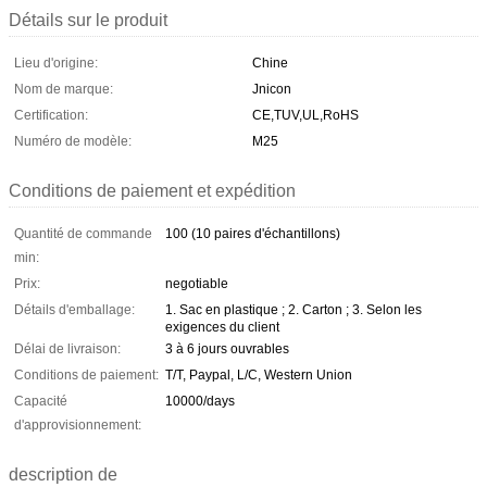
Détails sur le produit
Lieu d'origine:
Chine
Nom de marque:
Jnicon
Certification:
CE,TUV,UL,RoHS
Numéro de modèle:
M25
Conditions de paiement et expédition
Quantité de commande
100 (10 paires d'échantillons)
min:
Prix:
negotiable
Détails d'emballage:
1. Sac en plastique ; 2. Carton ; 3. Selon les
exigences du client
Délai de livraison:
3 à 6 jours ouvrables
Conditions de paiement:
T/T, Paypal, L/C, Western Union
Capacité
10000/days
d'approvisionnement:
description de