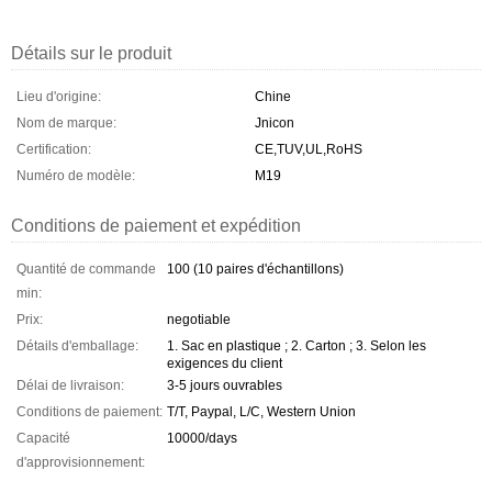
Détails sur le produit
Lieu d'origine:
Chine
Nom de marque:
Jnicon
Certification:
CE,TUV,UL,RoHS
Numéro de modèle:
M19
Conditions de paiement et expédition
Quantité de commande
100 (10 paires d'échantillons)
min:
Prix:
negotiable
Détails d'emballage:
1. Sac en plastique ; 2. Carton ; 3. Selon les
exigences du client
Délai de livraison:
3-5 jours ouvrables
Conditions de paiement:
T/T, Paypal, L/C, Western Union
Capacité
10000/days
d'approvisionnement: