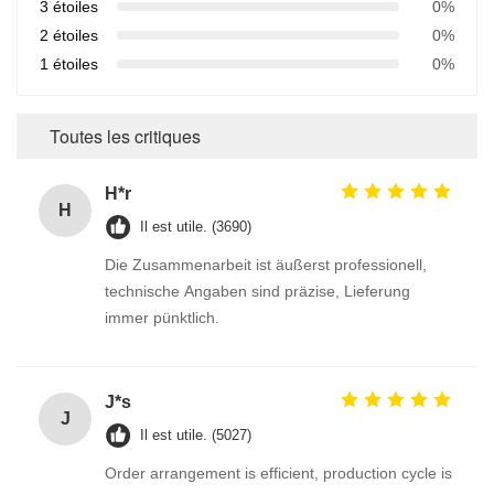
3 étoiles
0%
2 étoiles
0%
1 étoiles
0%
Toutes les critiques
H*r
H
Il est utile. (3690)
Die Zusammenarbeit ist äußerst professionell,
technische Angaben sind präzise, Lieferung
immer pünktlich.
J*s
J
Il est utile. (5027)
Order arrangement is efficient, production cycle is