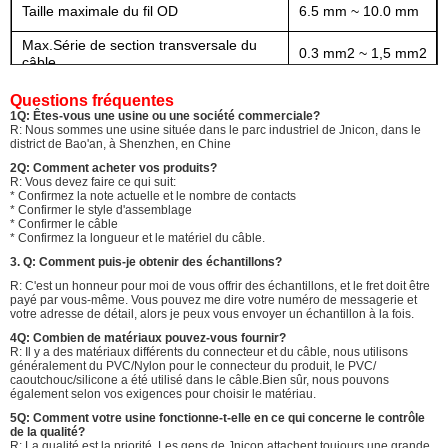
Taille maximale du fil OD
6.5 mm ~ 10.0 mm
Max.Série de section transversale du
0.3 mm2 ~ 1,5 mm2
câble
Questions fréquentes
1Q: Êtes-vous une usine ou une société commerciale?
R: Nous sommes une usine située dans le parc industriel de Jnicon, dans le
district de Bao'an, à Shenzhen, en Chine
2Q: Comment acheter vos produits?
R: Vous devez faire ce qui suit:
* Confirmez la note actuelle et le nombre de contacts
* Confirmer le style d'assemblage
* Confirmer le câble
* Confirmez la longueur et le matériel du câble.
3. Q: Comment puis-je obtenir des échantillons?
R: C'est un honneur pour moi de vous offrir des échantillons, et le fret doit être
payé par vous-même. Vous pouvez me dire votre numéro de messagerie et
votre adresse de détail, alors je peux vous envoyer un échantillon à la fois.
4Q: Combien de matériaux pouvez-vous fournir?
R: Il y a des matériaux différents du connecteur et du câble, nous utilisons
généralement du PVC/Nylon pour le connecteur du produit, le PVC/
caoutchouc/silicone a été utilisé dans le câble.Bien sûr, nous pouvons
également selon vos exigences pour choisir le matériau.
5Q: Comment votre usine fonctionne-t-elle en ce qui concerne le contrôle
de la qualité?
R: La qualité est la priorité. Les gens de Jnicon attachent toujours une grande