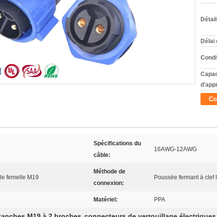
Détai
Délai 
Condi
Capac
d'app
Co
Spécifications du
16AWG-12AWG
câble:
Méthode de
le femelle M19
Poussée fermant à clef
connexion:
Matériel:
PPA
étanches M19 à 2 broches
connecteurs de verrouillage électrique
,