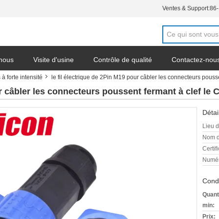
Ventes & Support:
86
 nous
Visite d'usine
Contrôle de qualité
Contactez-nou
 forte intensité
le fil électrique de 2Pin M19 pour câbler les connecteurs pous
our câbler les connecteurs poussent fermant à clef l
Détai
Lieu d
Nom d
Certifi
Numér
Condi
Quant
min:
Prix: