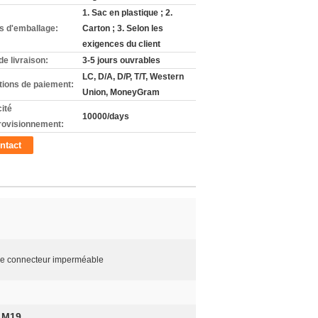
1. Sac en plastique ; 2.
ls d'emballage:
Carton ; 3. Selon les
exigences du client
de livraison:
3-5 jours ouvrables
LC, D/A, D/P, T/T, Western
tions de paiement:
Union, MoneyGram
ité
10000/days
rovisionnement:
ntact
 le connecteur imperméable
s M19
,