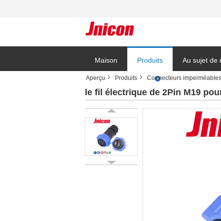
Maison
Produits
Au sujet de
Aperçu
Produits
Connecteurs imperméables à
Blog
le fil électrique de 2Pin M19 p