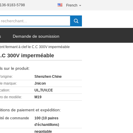
-136-9183-5798
French
s
Demande de soumission
sent fermant à clef le C.C 300V imperméable
e C.C 300V imperméable
ls sur le produit:
'origine:
Shenzhen Chine
e marque:
Jnicon
cation:
UL,TUV,CE
o de modèle:
M19
tions de paiement et expédition:
ité de commande
100 (10 paires
d'échantillons)
negotiable