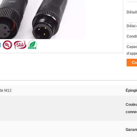
Détai
Délai 
Condi
Capac
d'app
Co
tte M12
Épingl
Coule
conne
Garant