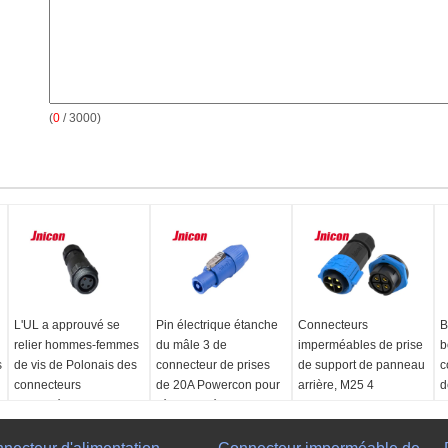
(
0
/ 3000)
L'UL a approuvé se
Pin électrique étanche
Connecteurs
B
relier hommes-femmes
du mâle 3 de
imperméables de prise
b
s
de vis de Polonais des
connecteur de prises
de support de panneau
c
connecteurs
de 20A Powercon pour
arrière, M25 4
d
imperméables 4 de la
l'écran extérieur de
connecteurs
v
prise 10A
LED
imperméables de Pin
D
XLR
Nom de produit:
Nom de produit:
f