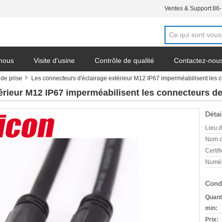
Ventes & Support:
86
 nous
Visite d'usine
Contrôle de qualité
Contactez-nou
de prise
Les connecteurs d'éclairage extérieur M12 IP67 imperméabilisent les c
érieur M12 IP67 imperméabilisent les connecteurs de 
Détai
Lieu d
Nom d
Certifi
Numér
Condi
Quant
min:
Prix: