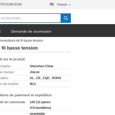
-755-6188-6106
French
s
Demande de soumission
onnecteurs de fil basse tension
fil basse tension
ls sur le produit:
'origine:
Shenzhen Chine
e marque:
Jnicon
cation:
UL , CE , CQC , ROHS
o de modèle:
M12
tions de paiement et expédition:
ité de commande
100 (10 paires
d'échantillons)
negotiable