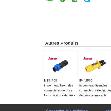
Autres Produits
M15 IP68
IP44/IP65
imperméabilisent des
imperméabilisent les
connecteurs de prise,
connecteurs électrique
transmission extérieure
de prise jaunes et le
de grande vitesse de
Shell noir
connecteur de prise
Nom:
Connecteur de
Nom du produit:
prise et de prise