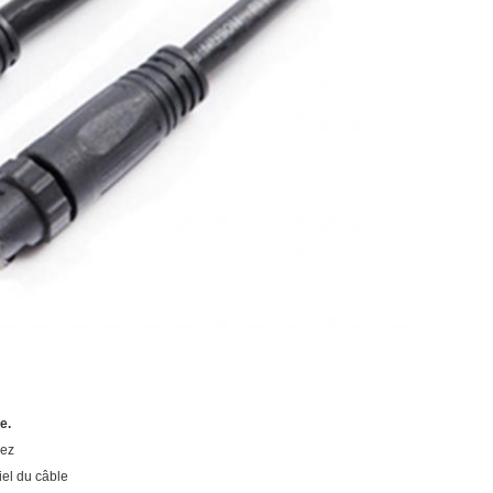
e.
lez
iel du câble