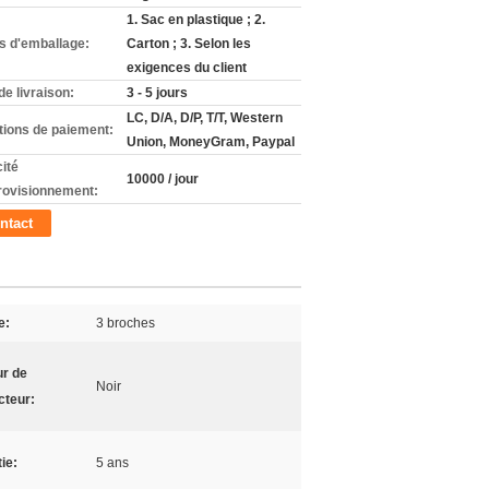
1. Sac en plastique ; 2.
ls d'emballage:
Carton ; 3. Selon les
exigences du client
de livraison:
3 - 5 jours
LC, D/A, D/P, T/T, Western
tions de paiement:
Union, MoneyGram, Paypal
ité
10000 / jour
rovisionnement:
ntact
e:
3 broches
ur de
Noir
cteur:
ie:
5 ans