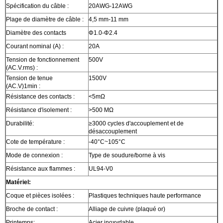
Spécification du câble :
20AWG-12AWG
Plage de diamètre de câble :
4,5 mm-11 mm
Diamètre des contacts
Φ1.0-Φ2.4
Courant nominal (A) :
20A
Tension de fonctionnement
500V
(AC.V.rms) :
Tension de tenue
1500V
(AC.V)1min :
Résistance des contacts :
<5mΩ
Résistance d'isolement :
>500 MΩ
Durabilité:
≥3000 cycles d'accouplement et de
désaccouplement
Cote de température :
-40°C~105°C
Mode de connexion :
Type de soudure/borne à vis
Résistance aux flammes :
UL94-V0
Matériel:
Coque et pièces isolées :
Plastiques techniques haute performance
Broche de contact :
Alliage de cuivre (plaqué or)
Printemps:
Acier inoxydable