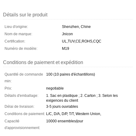
Détails sur le produit
Lieu d'origine:
Shenzhen, Chine
Nom de marque:
Jnicon
Certification:
UL,TUV,CE,ROHS,CQC
Numéro de modèle:
M19
Conditions de paiement et expédition
Quantité de commande
100 (10 paires d'échantillons)
min:
Prix:
negotiable
Détails d'emballage:
1. Sac en plastique ; 2. Carton ; 3. Selon les
exigences du client
Délai de livraison:
3-5 jours ouvrables
Conditions de paiement:
L/C, D/A, D/P, T/T, Western Union,
Capacité
10000 ensembles/jour
d'approvisionnement: