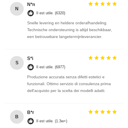
N*n
N
Il est utile. (6320)
Snelle levering en heldere orderafhandeling.
Technische ondersteuning is altijd beschikbaar,
een betrouwbare langetermijnleverancier.
S*i
S
Il est utile. (6977)
Produzione accurata senza difetti estetici e
funzionali. Ottimo servizio di consulenza prima
dell'acquisto per la scelta dei modelli adatti.
B*r
B
Il est utile. (1.3w+)