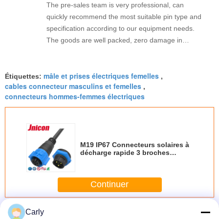
The pre-sales team is very professional, can
quickly recommend the most suitable pin type and
specification according to our equipment needs.
The goods are well packed, zero damage in
transoceanic transportation, stable long-term use
effect.
mâle et prises électriques femelles
Étiquettes:
,
cables connecteur masculins et femelles
,
connecteurs hommes-femmes électriques
M19 IP67 Connecteurs solaires à
décharge rapide 3 broches
Connecteurs d'alimentation
étanches
Continuer
Connecteur hommes-femmes imperméable
Plus
Carly