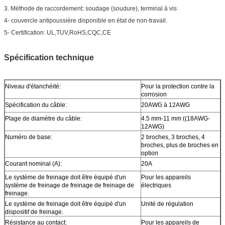
3. Méthode de raccordement: soudage (soudure), terminal à vis
4- couvercle antipoussière disponible en état de non-travail.
5- Certification: UL,TUV,RoHS,CQC,CE
Spécification technique
Niveau d'étanchéité:
Pour la protection contre la
corrosion
Spécification du câble:
20AWG à 12AWG
Plage de diamètre du câble:
4.5 mm-11 mm ((18AWG-
12AWG)
Numéro de base:
2 broches, 3 broches, 4
broches, plus de broches en
option
Courant nominal (A):
20A
Le système de freinage doit être équipé d'un
Pour les appareils
système de freinage de freinage de freinage de
électriques
freinage.
Le système de freinage doit être équipé d'un
Unité de régulation
dispositif de freinage.
Résistance au contact:
Pour les appareils de