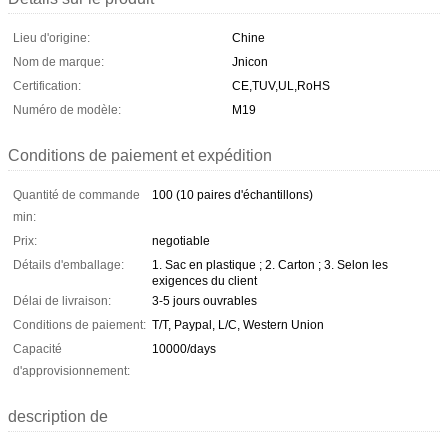
Lieu d'origine:
Chine
Nom de marque:
Jnicon
Certification:
CE,TUV,UL,RoHS
Numéro de modèle:
M19
Conditions de paiement et expédition
Quantité de commande
100 (10 paires d'échantillons)
min:
Prix:
negotiable
Détails d'emballage:
1. Sac en plastique ; 2. Carton ; 3. Selon les
exigences du client
Délai de livraison:
3-5 jours ouvrables
Conditions de paiement:
T/T, Paypal, L/C, Western Union
Capacité
10000/days
d'approvisionnement:
description de